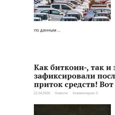
по данным …
Как биткоин-, так 
зафиксировали пос
приток средств! Во
22.04.2026
Новости
Комментарии: 0