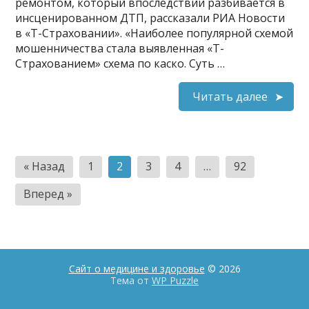
ремонтом, который впоследствии разбивается в
инсценированном ДТП, рассказали РИА Новости
в «Т-Страховании». «Наиболее популярной схемой
мошенничества стала выявленная «Т-
Страхованием» схема по каско. Суть …
Читать далее
Пагинация
« Назад
1
2
3
4
…
92
записей
Вперед »
Сайт о медицине и здоровье
© 2026
Тема от
WP Puzzle