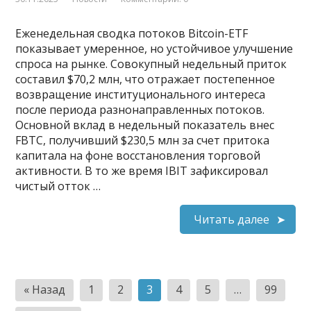
Еженедельная сводка потоков Bitcoin-ETF
показывает умеренное, но устойчивое улучшение
спроса на рынке. Совокупный недельный приток
составил $70,2 млн, что отражает постепенное
возвращение институционального интереса
после периода разнонаправленных потоков.
Основной вклад в недельный показатель внес
FBTC, получивший $230,5 млн за счет притока
капитала на фоне восстановления торговой
активности. В то же время IBIT зафиксировал
чистый отток …
Читать далее
Пагинация
« Назад
1
2
3
4
5
…
99
записей