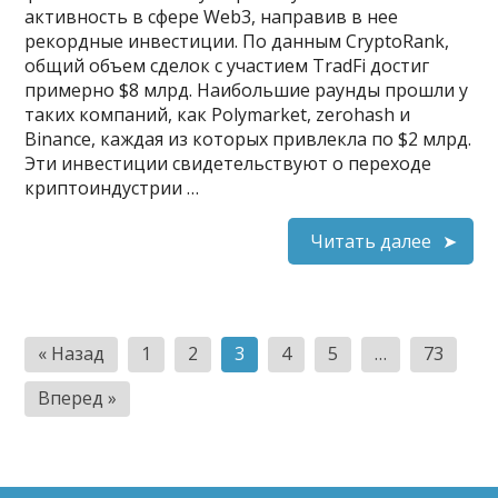
активность в сфере Web3, направив в нее
рекордные инвестиции. По данным CryptoRank,
общий объем сделок с участием TradFi достиг
примерно $8 млрд. Наибольшие раунды прошли у
таких компаний, как Polymarket, zerohash и
Binance, каждая из которых привлекла по $2 млрд.
Эти инвестиции свидетельствуют о переходе
криптоиндустрии …
Читать далее
Пагинация
« Назад
1
2
3
4
5
…
73
записей
Вперед »